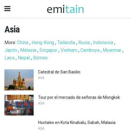
Asia
More:
China
,
Hong Kong
,
Tailandia
,
Rusia
,
Indonesia
,
Japón
,
Malasia
,
Singapur
,
Vietnam
,
Camboya
,
Myanmar
,
Laos
,
Nepal
,
Borneo
Catedral de San Basilio
ASIA
Tour por el mercado de señoras de Mongkok
ASIA
Hostales en Kota Kinabalu, Sabah, Malasia
ASIA