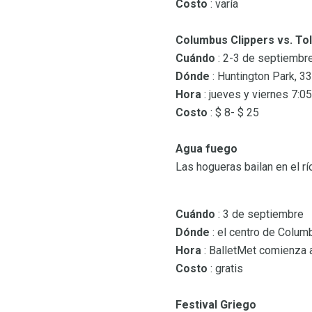
Costo
: varía
Columbus Clippers vs. T
Cuándo
: 2-3 de septiembr
Dónde
: Huntington Park, 3
Hora
: jueves y viernes 7:05
Costo
: $ 8- $ 25
Agua fuego
Las hogueras bailan en el rí
Cuándo
: 3 de septiembre
Dónde
: el centro de Columb
Hora
: BalletMet comienza a
Costo
: gratis
Festival Griego