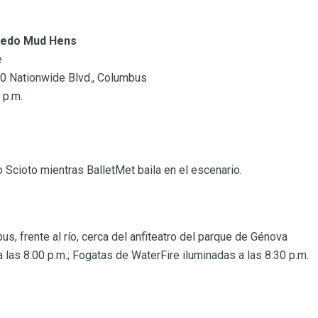
oledo Mud Hens
e
30 Nationwide Blvd., Columbus
 p.m.
o Scioto mientras BalletMet baila en el escenario.
us, frente al río, cerca del anfiteatro del parque de Génova
 las 8:00 p.m.; Fogatas de WaterFire iluminadas a las 8:30 p.m.