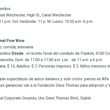
tiembre
nal Winchester, High St., Canal Winchester
1 p.m. Sol: mediodía.-11 p. M. Lunes: 10:30 a.m.-6 p.m.
ional Pow Wow
o, comida, artesanía.
tiembre
Dónde
: el recinto ferial del condado de Franklin, 4100 Col
noche; Dom: de 11:00 a 11:00 a.m. Lun .: de 11 a.m. a 6 p.m.
na: $ 15; Adultos: $ 7; Personas mayores: $ 3; Niños menores de
ran espectáculo de autos italianos y solo ciclos: piense en Alfa 
.. Las ganancias van a la Fundación Dave Thomas para adopción y
nal Corporate Grounds, Uno Dave Thomas Blvd., Dublín