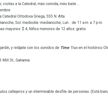
e, visitas a la Catedral, más comida, más baile ...
tiembre
a Catedral Ortodoxa Griega, 555 N. Alta
ianoche; Sol: mediodía.-medianoche; Lun .: de 11 a.m. a 7 p.m.
nas mayores: $ 4; Niños menores de 12 años: gratis
 jardín, y relájate con los sonidos de
Time
Trax
en el histórico O
 Mill St., Gahanna
ulos callejeros y un interminable desfile de personas. (Está bien