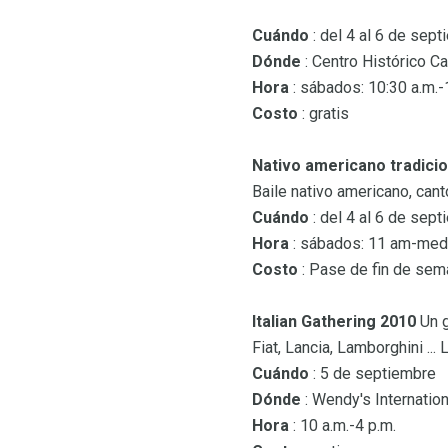
Cuándo
: del 4 al 6 de sep
Dónde
: Centro Histórico Ca
Hora
: sábados: 10:30 a.m.-1
Costo
: gratis
Nativo americano tradic
Baile nativo americano, cant
Cuándo
: del 4 al 6 de sep
Hora
: sábados: 11 am-media
Costo
: Pase de fin de sema
Italian Gathering 2010
Un g
Fiat, Lancia, Lamborghini .
Cuándo
: 5 de septiembre
Dónde
: Wendy's Internatio
Hora
: 10 a.m.-4 p.m.