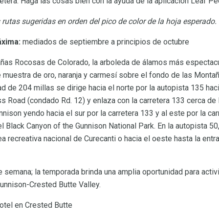
rretera. Haga las cosas bien con la ayuda de la aplicación Leaf P
s rutas sugeridas en orden del pico de color de la hoja esperado.
áxima:
mediados de septiembre a principios de octubre
añas Rocosas de Colorado, la arboleda de álamos más espectac
 muestra de oro, naranja y carmesí sobre el fondo de las Mont
d de 204 millas se dirige hacia el norte por la autopista 135 hac
ass Road (condado Rd. 12) y enlaza con la carretera 133 cerca de
unnison yendo hacia el sur por la carretera 133 y al este por la ca
 Black Canyon of the Gunnison National Park. En la autopista 50, 
a recreativa nacional de Curecanti o hacia el oeste hasta la entr
e semana; la temporada brinda una amplia oportunidad para activid
unnison-Crested Butte Valley.
tel en Crested Butte