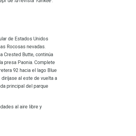
eepr de
la
revista
Yankee
.
ular de Estados Unidos
añas Rocosas nevadas.
ia Crested Butte, continúa
 la presa Paonia. Complete
rretera 92 hacia el lago Blue
diríjase al este de vuelta a
ada principal del parque
ades al aire libre y