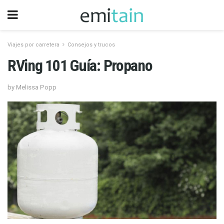
Viajes por carretera
Consejos y trucos
RVing 101 Guía: Propano
by Melissa Popp