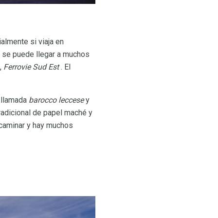
almente si viaja en
a y se puede llegar a muchos
,
Ferrovie Sud Est
. El
a llamada
barocco leccese
y
radicional de papel maché y
a caminar y hay muchos