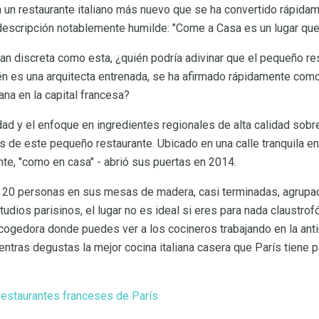
 un restaurante italiano más nuevo que se ha convertido rápidam
descripción notablemente humilde: "Come a Casa es un lugar que 
n discreta como esta, ¿quién podría adivinar que el pequeño res
n es una arquitecta entrenada, se ha afirmado rápidamente com
ana en la capital francesa?
dad y el enfoque en ingredientes regionales de alta calidad sob
s de este pequeño restaurante. Ubicado en una calle tranquila en 
te, "como en casa" - abrió sus puertas en 2014.
 20 personas en sus mesas de madera, casi terminadas, agrup
ios parisinos, el lugar no es ideal si eres para nada claustrofó
cogedora donde puedes ver a los cocineros trabajando en la anti
entras degustas la mejor cocina italiana casera que París tiene p
restaurantes franceses de París