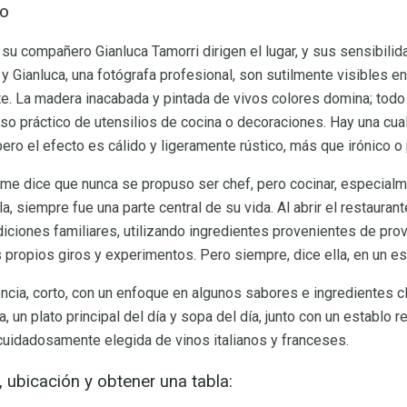
to
 su compañero Gianluca Tamorri dirigen el lugar, y sus sensibilida
 y Gianluca, una fotógrafa profesional, son sutilmente visibles e
e. La madera inacabada y pintada de vivos colores domina; todo 
uso práctico de utensilios de cocina o decoraciones. Hay una cu
pero el efecto es cálido y ligeramente rústico, más que irónico o
 me dice que nunca se propuso ser chef, pero cocinar, especialm
a, siempre fue una parte central de su vida. Al abrir el restaurante
iciones familiares, utilizando ingredientes provenientes de pro
s propios giros y experimentos. Pero siempre, dice ella, en un es
cia, corto, con un enfoque en algunos sabores e ingredientes cla
, un plato principal del día y sopa del día, junto con un establo r
cuidadosamente elegida de vinos italianos y franceses.
, ubicación y obtener una tabla: