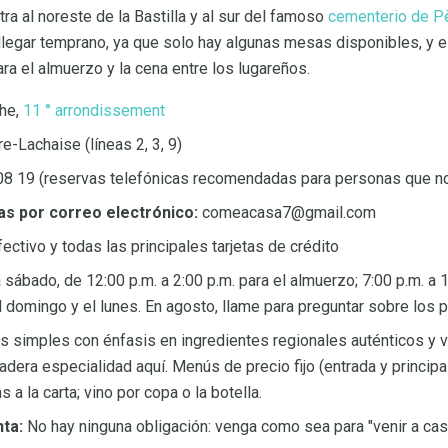
ra al noreste de la Bastilla y al sur del famoso
cementerio de P
llegar temprano, ya que solo hay algunas mesas disponibles, y e
ara el almuerzo y la cena entre los lugareños.
he,
11 ° arrondissement
e-Lachaise (líneas 2, 3, 9)
08 19 (reservas telefónicas recomendadas para personas que no
as por correo electrónico:
comeacasa7@gmail.com
ectivo y todas las principales tarjetas de crédito
sábado, de 12:00 p.m. a 2:00 p.m. para el almuerzo; 7:00 p.m. a 1
l domingo y el lunes. En agosto, llame para preguntar sobre los 
os simples con énfasis en ingredientes regionales auténticos y v
dera especialidad aquí. Menús de precio fijo (entrada y principal 
 a la carta; vino por copa o la botella.
ta:
No hay ninguna obligación: venga como sea para "venir a cas