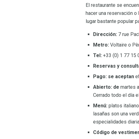
El restaurante se encuent
hacer una reservación o 
lugar bastante popular p
Dirección:
7 rue Pac
Metro:
Voltaire o Pèr
Tel:
+33 (0) 1 77 15 
Reservas y consult
Pago: se aceptan
ef
Abierto: de
martes a 
Cerrado todo el día e
Menú:
platos italian
lasañas son una verda
especialidades diarias
Código de vestimen