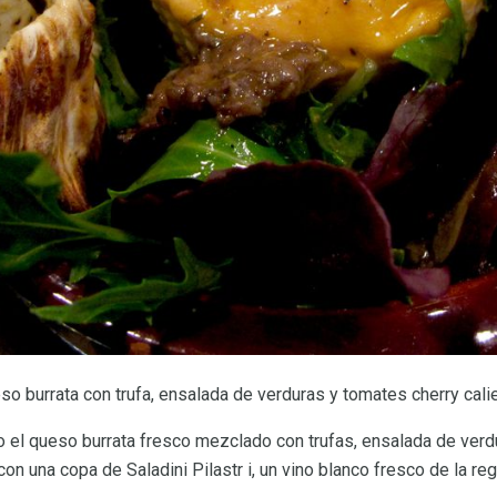
so burrata con trufa, ensalada de verduras y tomates cherry cali
ijo el queso burrata fresco mezclado con trufas, ensalada de ver
n una copa de Saladini Pilastr i, un vino blanco fresco de la reg