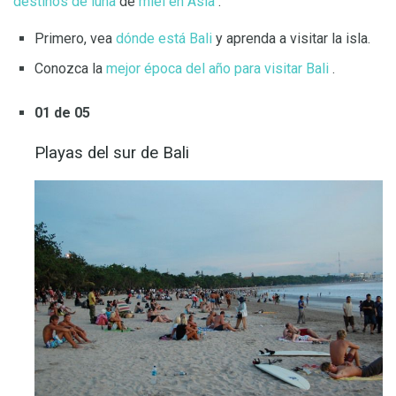
destinos de luna
de
miel en Asia
.
Primero, vea
dónde está Bali
y aprenda a visitar la isla.
Conozca la
mejor época del año para visitar Bali
.
01 de 05
Playas del sur de Bali